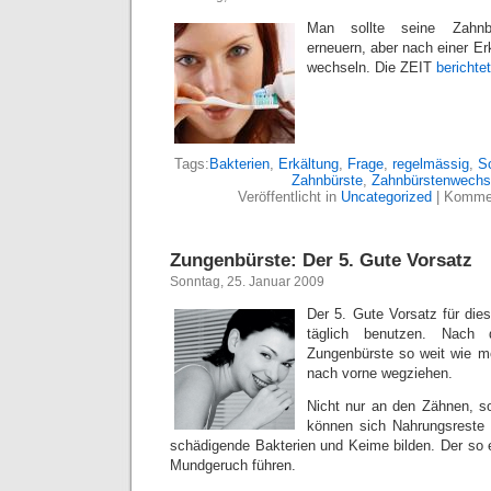
Man sollte seine Zahnb
erneuern, aber nach einer E
wechseln. Die ZEIT
berichtet
Tags:
Bakterien
,
Erkältung
,
Frage
,
regelmässig
,
S
Zahnbürste
,
Zahnbürstenwechs
Veröffentlicht in
Uncategorized
|
Kommen
Zungenbürste: Der 5. Gute Vorsatz
Sonntag, 25. Januar 2009
Der 5. Gute Vorsatz für die
täglich benutzen. Nach
Zungenbürste so weit wie m
nach vorne wegziehen.
Nicht nur an den Zähnen, s
können sich Nahrungsreste a
schädigende Bakterien und Keime bilden. Der so
Mundgeruch führen.