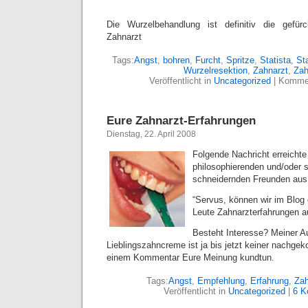
Die Wurzelbehandlung ist definitiv die gefür
Zahnarzt
Tags:
Angst
,
bohren
,
Furcht
,
Spritze
,
Statista
,
Sta
Wurzelresektion
,
Zahnarzt
,
Zah
Veröffentlicht in
Uncategorized
|
Kommen
Eure Zahnarzt-Erfahrungen
Dienstag, 22. April 2008
Folgende Nachricht erreichte
philosophierenden und/oder 
schneidernden Freunden au
“Servus, können wir im Blo
Leute Zahnarzterfahrungen 
Besteht Interesse? Meiner A
Lieblingszahncreme ist ja bis jetzt keiner nachgek
einem Kommentar Eure Meinung kundtun.
Tags:
Angst
,
Empfehlung
,
Erfahrung
,
Zah
Veröffentlicht in
Uncategorized
|
6 K