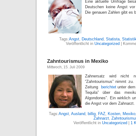
Eine aktuelle Umfrage besa
Deutschen keine Angst vor
Die genauen Zahlen gibt es 
Tags:
Angst
,
Deutschland
,
Statista
,
Statisti
Veröffentlicht in
Uncategorized
|
Kommen
Zahntourismus in Mexiko
Mittwoch, 15. Juli 2009
Zahnersatz wird nicht n
“Zahntourismus” nimmt zu. 
Zeitung
berichtet
unter dem 
Tequila” über das mexik
Algondones”. Ein wirklich u
die Angst vor dem Zahnarzt.
Tags:
Angst
,
Ausland
,
billig
,
FAZ
,
Kosten
,
Mexiko
Zahnarzt
,
Zahntourismu
Veröffentlicht in
Uncategorized
|
1 